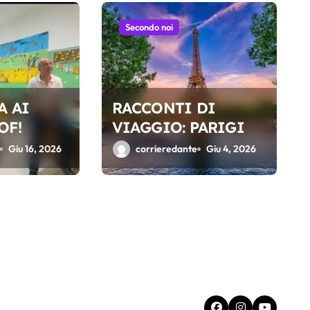
Secondo noi
A AI
RACCONTI DI
OF!
VIAGGIO: PARIGI
Giu 16, 2026
corrieredante
Giu 4, 2026