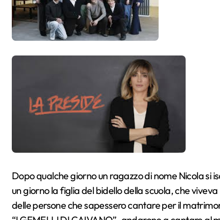
Dopo qualche giorno un ragazzo di nome Nicola si isc
un giorno la figlia del bidello della scuola, che viveva 
delle persone che sapessero cantare per il matrimonio
“I GEMELLI DI CAIVANO”, andarono a cantare al matr