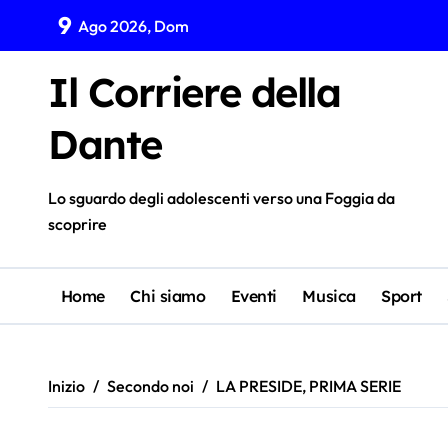
Salta
9
Ago 2026, Dom
al
contenuto
Il Corriere della
Dante
Lo sguardo degli adolescenti verso una Foggia da
scoprire
Home
Chi siamo
Eventi
Musica
Sport
Inizio
Secondo noi
LA PRESIDE, PRIMA SERIE