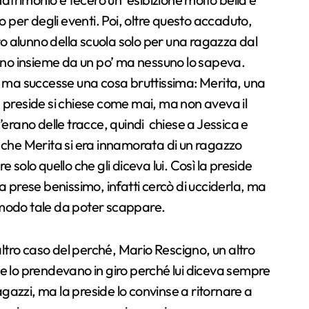
 per degli eventi. Poi, oltre questo accaduto,
ltro alunno della scuola solo per una ragazza dal
ano insieme da un po’ ma nessuno lo sapeva.
 ma successe una cosa bruttissima: Merita, una
, la preside si chiese come mai, ma non aveva il
erano delle tracce, quindi chiese a Jessica e
o che Merita si era innamorata di un ragazzo
e solo quello che gli diceva lui. Così la preside
la prese benissimo, infatti cercò di ucciderla, ma
 in modo tale da poter scappare.
ltro caso del perché, Mario Rescigno, un altro
he lo prendevano in giro perché lui diceva sempre
gazzi, ma la preside lo convinse a ritornare a