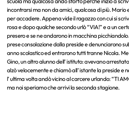
scuola ma qualcosa andò storto perché iniziò a scri
incontrarsi ma non da amici, qualcosa di più. Mario
per accadere. Appena vide il ragazzo con cui si scri
rosa e dopo qualche secondo urlò “VIA!” e a un certo
presero e se ne andarono in macchina picchiandolo.
prese consolazione dalla preside e denunciarono subito
anno scolastico ed entrarono tutti tranne Nicola. M
Gino, un altro alunno dell’ istituto: avevano arrestato 
alzò velocemente e chiamò all’ istante la preside e n
l’ ultima volta andò vicino al carcere urlando: “TI A
ma noi speriamo che arrivi la seconda stagione.