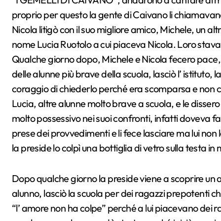
proprio per questo la gente di Caivano li chiamavano
Nicola litigò con il suo migliore amico, Michele, un a
nome Lucia Ruotolo a cui piaceva Nicola. Loro stav
Qualche giorno dopo, Michele e Nicola fecero pace,
delle alunne più brave della scuola, lasciò l’ istituto
coraggio di chiederlo perché era scomparsa e non c’
Lucia, altre alunne molto brave a scuola, e le disser
molto possessivo nei suoi confronti, infatti doveva far
prese dei provvedimenti e li fece lasciare ma lui non 
la preside lo colpì una bottiglia di vetro sulla testa
Dopo qualche giorno la preside viene a scoprire un a
alunno, lasciò la scuola per dei ragazzi prepotenti c
“l’ amore non ha colpe” perché a lui piacevano dei ra