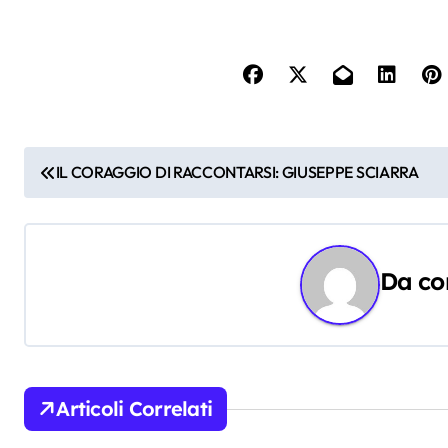
N
IL CORAGGIO DI RACCONTARSI: GIUSEPPE SCIARRA
a
v
Da
co
i
g
a
z
Articoli Correlati