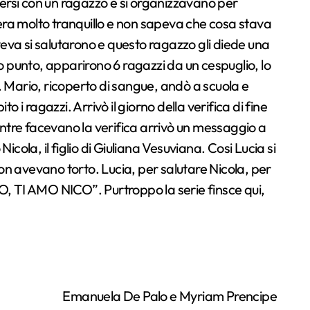
versi con un ragazzo e si organizzavano per
 era molto tranquillo e non sapeva che cosa stava
veva si salutarono e questo ragazzo gli diede una
 punto, apparirono 6 ragazzi da un cespuglio, lo
 Mario, ricoperto di sangue, andò a scuola e
 i ragazzi. Arrivò il giorno della verifica di fine
entre facevano la verifica arrivò un messaggio a
Nicola, il figlio di Giuliana Vesuviana. Cosi Lucia si
on avevano torto. Lucia, per salutare Nicola, per
MO, TI AMO NICO”. Purtroppo la serie finsce qui,
Emanuela De Palo e Myriam Prencipe