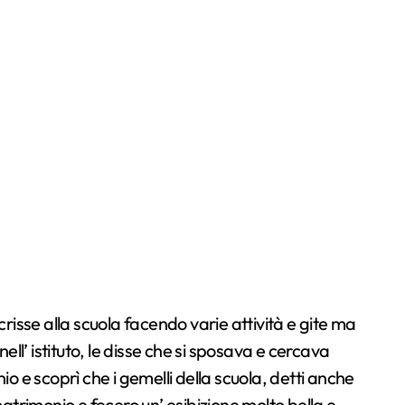
risse alla scuola facendo varie attività e gite ma
nell’ istituto, le disse che si sposava e cercava
 e scoprì che i gemelli della scuola, detti anche
imonio e fecero un’ esibizione molto bella e