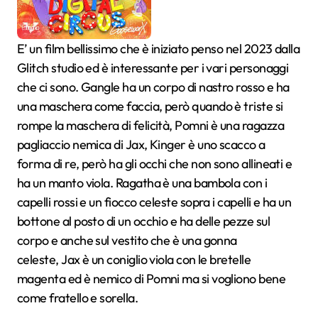
E’ un film bellissimo che è iniziato penso nel 2023 dalla
Glitch studio ed è interessante per i vari personaggi
che ci sono. Gangle ha un corpo di nastro rosso e ha
una maschera come faccia, però quando è triste si
rompe la maschera di felicità, Pomni è una ragazza
pagliaccio nemica di Jax, Kinger è uno scacco a
forma di re, però ha gli occhi che non sono allineati e
ha un manto viola. Ragatha è una bambola con i
capelli rossi e un fiocco celeste sopra i capelli e ha un
bottone al posto di un occhio e ha delle pezze sul
corpo e anche sul vestito che è una gonna
celeste, Jax è un coniglio viola con le bretelle
magenta ed è nemico di Pomni ma si vogliono bene
come fratello e sorella.