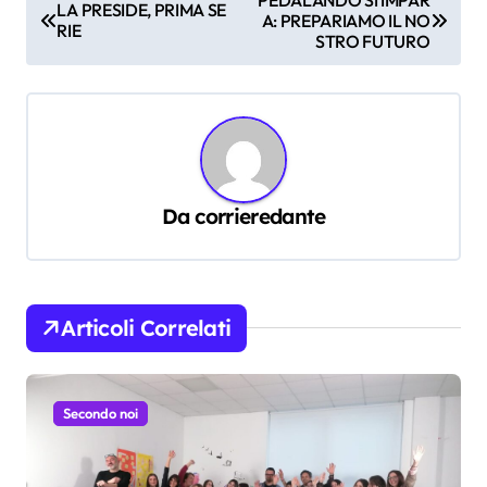
LA PRESIDE, PRIMA SE
A: PREPARIAMO IL NO
a
RIE
STRO FUTURO
v
i
g
a
z
Da
corrieredante
i
o
n
Articoli Correlati
e
a
Secondo noi
r
t