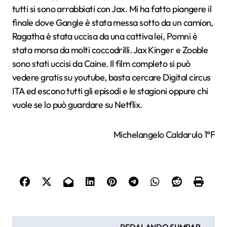
tutti si sono arrabbiati con Jax. Mi ha fatto piangere il
finale dove Gangle è stata messa sotto da un camion,
Ragatha è stata uccisa da una cattiva lei, Pomni è
stata morsa da molti coccodrilli. Jax Kinger e Zooble
sono stati uccisi da Caine. Il film completo si può
vedere gratis su youtube, basta cercare Digital circus
ITA ed escono tutti gli episodi e le stagioni oppure chi
vuole se lo può guardare su Netflix.
Michelangelo Caldarulo 1°F
N
PEDALANDO SI IMPAR