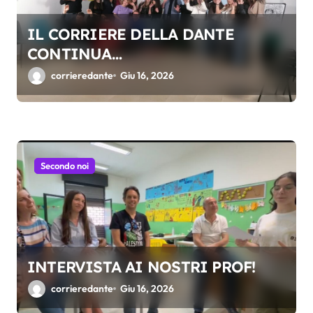
i
c
IL CORRIERE DELLA DANTE
o
CONTINUA…
l
corrieredante
Giu 16, 2026
i
Secondo noi
INTERVISTA AI NOSTRI PROF!
corrieredante
Giu 16, 2026