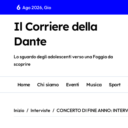
Salta
6
Ago 2026, Gio
al
contenuto
Il Corriere della
Dante
Lo sguardo degli adolescenti verso una Foggia da
scoprire
Home
Chi siamo
Eventi
Musica
Sport
Inizio
Interviste
CONCERTO DI FINE ANNO: INTERV