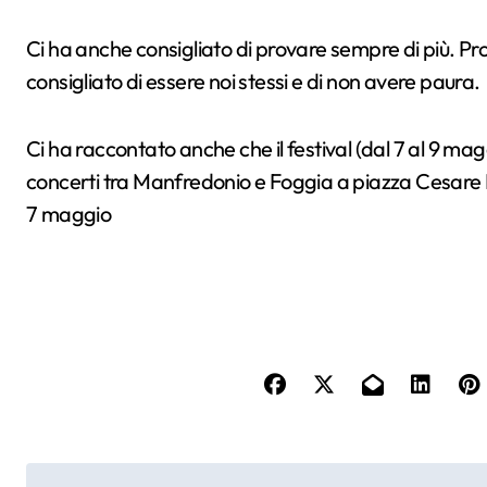
Ci ha anche consigliato di provare sempre di più. Pro
consigliato di essere noi stessi e di non avere paura.
Ci ha raccontato anche che il festival (dal 7 al 9 mag
concerti tra Manfredonio e Foggia a piazza Cesare Ba
7 maggio
N