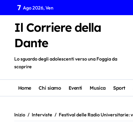
Salta
7
Ago 2026, Ven
al
contenuto
Il Corriere della
Dante
Lo sguardo degli adolescenti verso una Foggia da
scoprire
Home
Chi siamo
Eventi
Musica
Sport
Inizio
Interviste
Festival delle Radio Universitarie: 