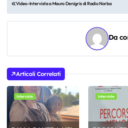
Video-Intervista a Mauro Denigris di Radio Norba
a
v
i
Da
co
g
a
z
Articoli Correlati
i
o
Interviste
Interviste
n
e
a