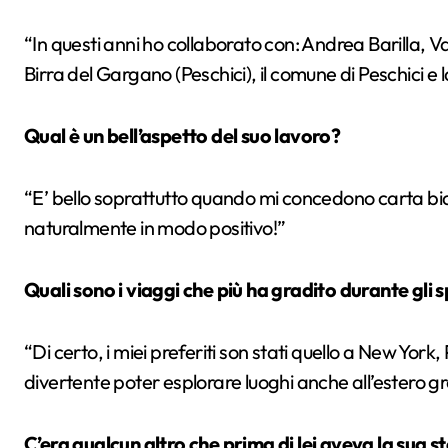
“In questi anni ho collaborato con: Andrea Barilla, 
Birra del Gargano (Peschici), il comune di Peschici e
Qual è un bell’aspetto del suo lavoro?
“E’ bello soprattutto quando mi concedono carta bi
naturalmente in modo positivo!”
Quali sono i viaggi che più ha gradito durante gli 
“Di certo, i miei preferiti son stati quello a New Yor
divertente poter esplorare luoghi anche all’estero gr
C’era qualcun altro che prima di lei aveva la sua s