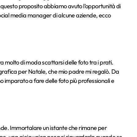
 questo proposito abbiamo avuto l’opportunità di
la social media manager di alcune aziende, ecco
molto di moda scattarsi delle foto tra i prati.
grafica per Natale, che mio padre mi regalò. Da
imparato a fare delle foto più professionali e
ande. Immortalare un istante che rimane per
ne, una gioia unica per poi riguardarla quando se