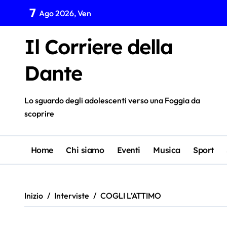
Salta
7
Ago 2026, Ven
al
contenuto
Il Corriere della
Dante
Lo sguardo degli adolescenti verso una Foggia da
scoprire
Home
Chi siamo
Eventi
Musica
Sport
Inizio
Interviste
COGLI L’ATTIMO